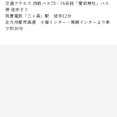
交通アクセス:西鉄バス75・76系統「愛宕神社」バス
停 徒歩すぐ
筑豊電鉄「三ヶ森」駅 徒歩12分
北九州都市高速 小嶺インター・黒崎インターより車
で約10分