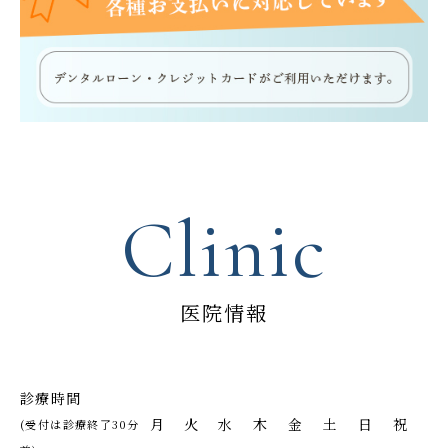
Clinic
医院情報
診療時間
月
火
水
木
金
土
日
祝
(受付は診療終了30分