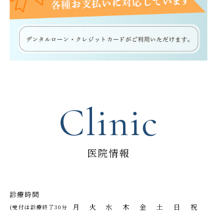
Clinic
医院情報
診療時間
月
火
水
木
金
土
日
祝
(受付は診療終了30分