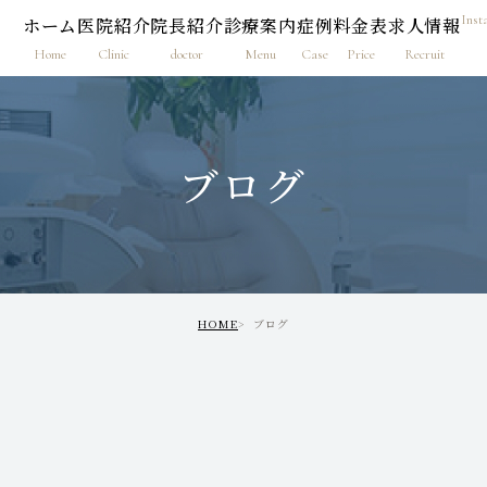
Inst
ホーム
医院紹介
院長紹介
診療案内
症例
料金表
求人情報
Home
Clinic
doctor
Menu
Case
Price
Recruit
ブログ
HOME
ブログ