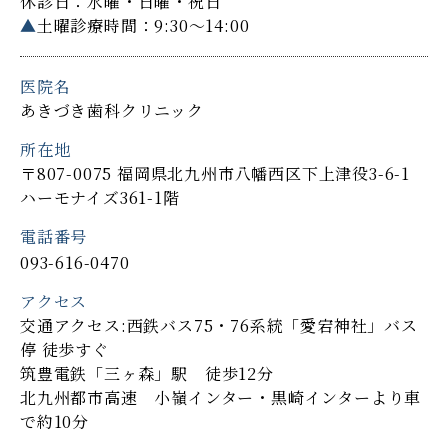
休診日：水曜・日曜・祝日
▲
土曜診療時間：9:30～14:00
医院名
あきづき歯科クリニック
所在地
〒807-0075 福岡県北九州市八幡西区下上津役3-6-1
ハーモナイズ361-1階
電話番号
093-616-0470
アクセス
交通アクセス:西鉄バス75・76系統「愛宕神社」バス
停 徒歩すぐ
筑豊電鉄「三ヶ森」駅 徒歩12分
北九州都市高速 小嶺インター・黒崎インターより車
で約10分