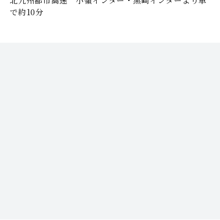
北九州都市高速 小嶺インター・黒崎インターより車
で約10分