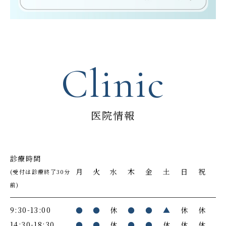
Clinic
医院情報
診療時間
月
火
水
木
金
土
日
祝
(受付は診療終了30分
前)
9:30-13:00
●
●
休
●
●
▲
休
休
14:30-18:30
●
●
休
●
●
休
休
休