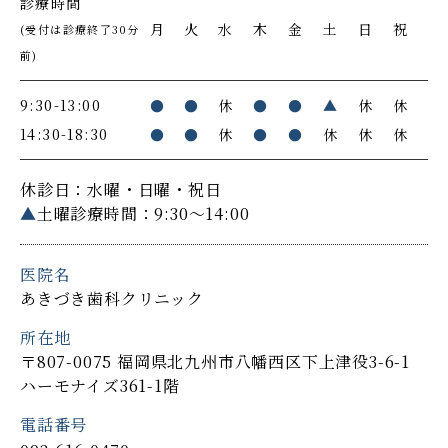
診療時間
月
火
水
木
金
土
日
祝
(受付は診療終了30分
前)
9:30-13:00
●
●
休
●
●
▲
休
休
14:30-18:30
●
●
休
●
●
休
休
休
休診日：水曜・日曜・祝日
▲
土曜診療時間：9:30～14:00
医院名
あきづき歯科クリニック
所在地
〒807-0075 福岡県北九州市八幡西区下上津役3-6-1
ハーモナイズ361-1階
電話番号