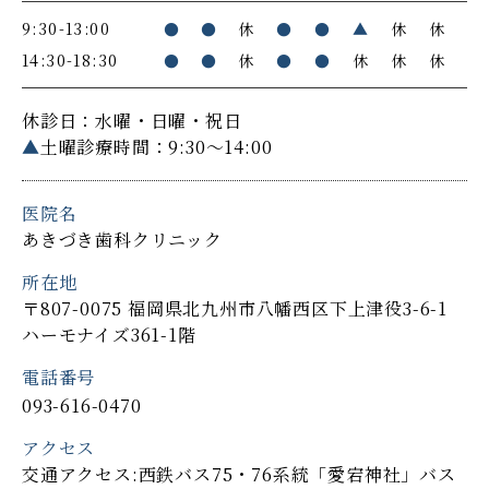
9:30-13:00
●
●
休
●
●
▲
休
休
14:30-18:30
●
●
休
●
●
休
休
休
休診日：水曜・日曜・祝日
▲
土曜診療時間：9:30～14:00
医院名
あきづき歯科クリニック
所在地
〒807-0075 福岡県北九州市八幡西区下上津役3-6-1
ハーモナイズ361-1階
電話番号
093-616-0470
アクセス
交通アクセス:西鉄バス75・76系統「愛宕神社」バス