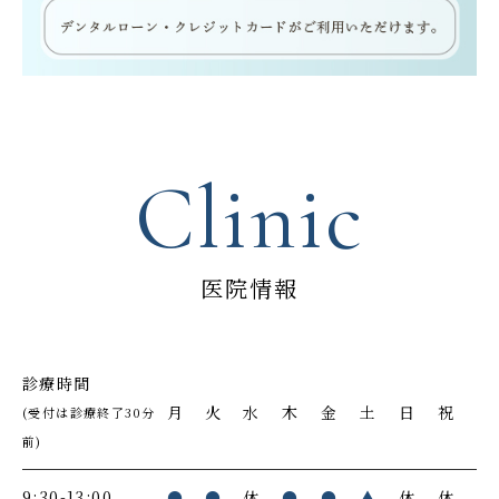
Clinic
医院情報
診療時間
月
火
水
木
金
土
日
祝
(受付は診療終了30分
前)
9:30-13:00
●
●
休
●
●
▲
休
休