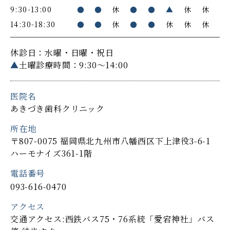
9:30-13:00
●
●
休
●
●
▲
休
休
14:30-18:30
●
●
休
●
●
休
休
休
休診日：水曜・日曜・祝日
▲
土曜診療時間：9:30～14:00
医院名
あきづき歯科クリニック
所在地
〒807-0075 福岡県北九州市八幡西区下上津役3-6-1
ハーモナイズ361-1階
電話番号
093-616-0470
アクセス
交通アクセス:西鉄バス75・76系統「愛宕神社」バス