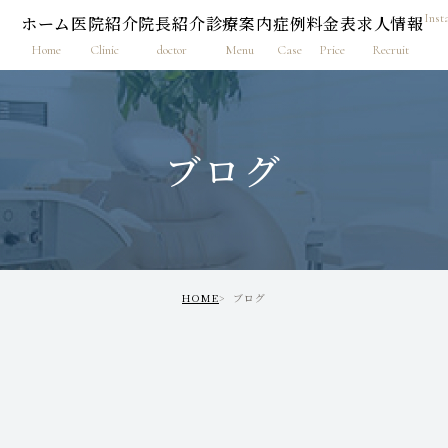
Inst
ホーム
医院紹介
院長紹介
診療案内
症例
料金表
求人情報
Home
Clinic
doctor
Menu
Case
Price
Recruit
ブログ
HOME
ブログ