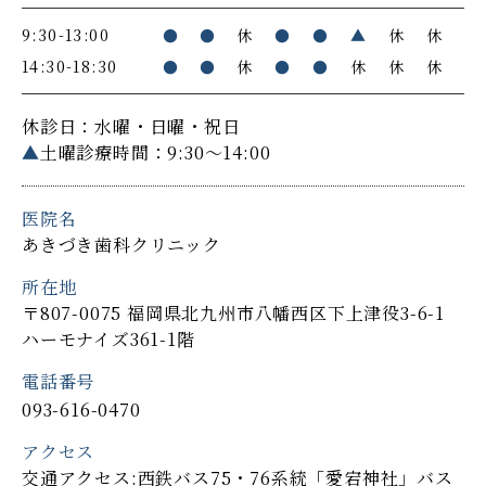
9:30-13:00
●
●
休
●
●
▲
休
休
14:30-18:30
●
●
休
●
●
休
休
休
休診日：水曜・日曜・祝日
▲
土曜診療時間：9:30～14:00
医院名
あきづき歯科クリニック
所在地
〒807-0075 福岡県北九州市八幡西区下上津役3-6-1
ハーモナイズ361-1階
電話番号
093-616-0470
アクセス
交通アクセス:西鉄バス75・76系統「愛宕神社」バス