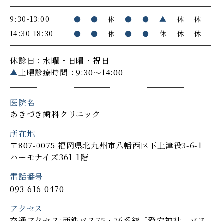
9:30-13:00
●
●
休
●
●
▲
休
休
14:30-18:30
●
●
休
●
●
休
休
休
休診日：水曜・日曜・祝日
▲
土曜診療時間：9:30～14:00
医院名
あきづき歯科クリニック
所在地
〒807-0075 福岡県北九州市八幡西区下上津役3-6-1
ハーモナイズ361-1階
電話番号
093-616-0470
アクセス
交通アクセス:西鉄バス75・76系統「愛宕神社」バス