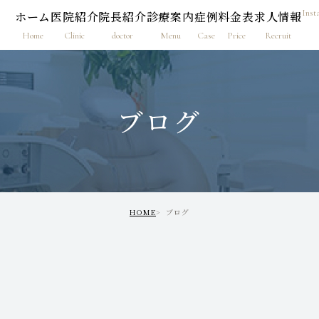
Inst
ホーム
医院紹介
院長紹介
診療案内
症例
料金表
求人情報
Home
Clinic
doctor
Menu
Case
Price
Recruit
ブログ
HOME
ブログ