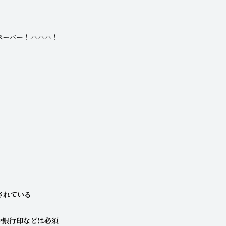
ペーパー！ハハハ！」
されている
や銀行印などは必須